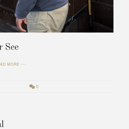
r See
AD MORE
0
l