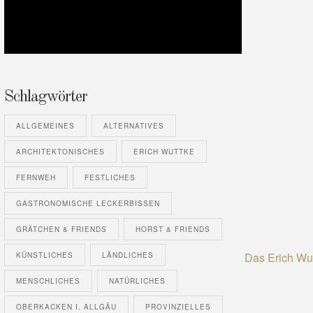
Schlagwörter
ALLGEMEINES
ALTERNATIVES
ARCHITEKTONISCHES
ERICH WUTTKE
FERNWEH
FESTLICHES
GASTRONOMISCHE LECKERBISSEN
GRÄTCHEN & FRIENDS
HORST & FRIENDS
KÜNSTLICHES
LÄNDLICHES
MENSCHLICHES
NATÜRLICHES
OBERKACKEN I. ALLGÄU
PROVINZIELLES