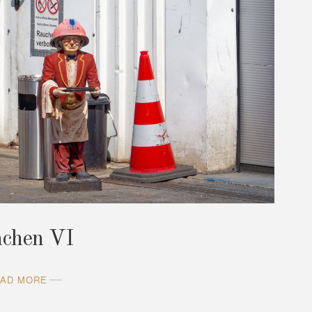
nchen VI
AD MORE