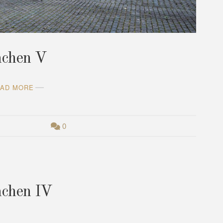
nchen V
AD MORE
0
nchen IV